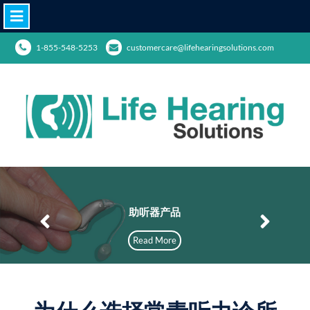
1-855-548-5253
customercare@lifehearingsolutions.com
助听器产品
Read More